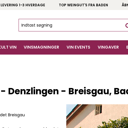
 LEVERING 1-3 HVERDAGE
TOP WEINGUT'S FRA BADEN
ÅB
KULT VIN
VINSMAGNINGER
VIN EVENTS
VINGAVER
- Denzlingen - Breisgau, B
ådet Breisgau