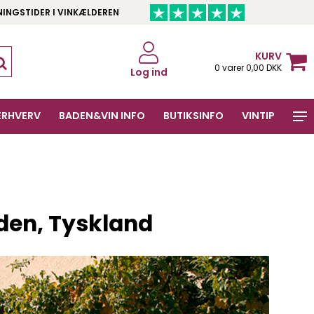
NINGSTIDER I VINKÆLDEREN
KURV
0 varer 0,00 DKK
Log ind
ERHVERV
BADEN&VIN INFO
BUTIKSINFO
VINTIP
aden, Tyskland