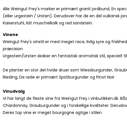
Alle Weingut Frey's marker er primært granit jordbund, En speci
(eller urgestein / Ursten). Derudover har de en del vulkansk jo
Kaiserstuhl, lidt muschelkalk og rød sandstein.
Vinene
Weingut Frey's vinstil er med meget race, livlig syre og friskhed
præcision
Urgestein/Ursten skaber en fantastisk aromatisk stil, specielt ti
De planter en stor del hvide druer som Wiessburgunder, Grau
Riesling, De røde er primært Spätburgunder og Pinot Noir
Vinudvalg
Vi har langt de fleste vine fra Weingut Frey i vinbutikken.dk. 
Chardonnay, Grauburgunder og i forskellige kvaliteter. Derudove
Deres top vine er meget bourgogne agtige i stilen