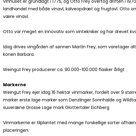
Vinhuset er grundlagt i 1775, og Otto Frey overtog driften i 19
landhandel med både vinavl, kalveopdræt og frugtavl. Otto om
være vinavl.
Otto var meget en innovativ som vintekniker og har drevet kv
Idag drives vingården af sønnen Martin Frey, som varetager a
konen Barbara.
Weingut Frey producerer ca. 90.000-100.000 flasker årligt
Markerne
Weingut Frey ejer idag 16 hektar vinmarker, fordelt over 9 stø
marker erste lage marker som Denzlinger Sonnhalde og Wildta
suveræne Grosse Lage mark Glottertaler Eichberg
Vinmarkerne er tilplantet med mange forskellige sorter afhæn
placeringen.