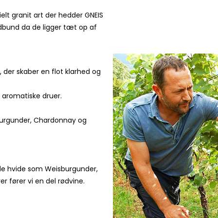
elt granit art der hedder GNEIS
rdbund da de ligger tæt op af
, der skaber en flot klarhed og
l aromatiske druer.
burgunder, Chardonnay og
Både hvide som Weisburgunder,
r fører vi en del rødvine.