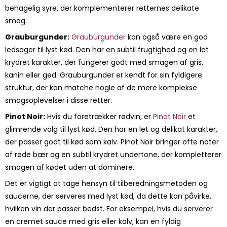
behagelig syre, der komplementerer retternes delikate
smag.
Grauburgunder:
Grauburgunder
kan også være en god
ledsager til lyst kød. Den har en subtil frugtighed og en let
krydret karakter, der fungerer godt med smagen af gris,
kanin eller ged. Grauburgunder er kendt for sin fyldigere
struktur, der kan matche nogle af de mere komplekse
smagsoplevelser i disse retter.
Pinot Noir:
Hvis du foretrækker rødvin, er
Pinot Noir
et
glimrende valg til lyst kød. Den har en let og delikat karakter,
der passer godt til kød som kalv. Pinot Noir bringer ofte noter
af røde bær og en subtil krydret undertone, der kompletterer
smagen af kødet uden at dominere.
Det er vigtigt at tage hensyn til tilberedningsmetoden og
saucerne, der serveres med lyst kød, da dette kan påvirke,
hvilken vin der passer bedst. For eksempel, hvis du serverer
en cremet sauce med gris eller kalv, kan en fyldig