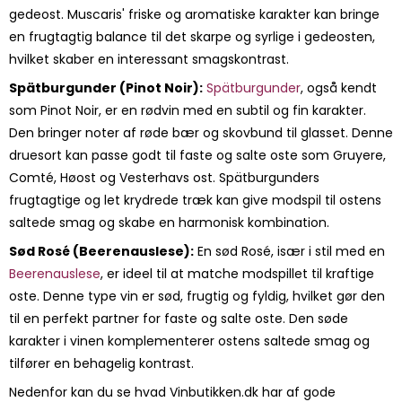
gedeost. Muscaris' friske og aromatiske karakter kan bringe
en frugtagtig balance til det skarpe og syrlige i gedeosten,
hvilket skaber en interessant smagskontrast.
Spätburgunder (Pinot Noir):
Spätburgunder
, også kendt
som Pinot Noir, er en rødvin med en subtil og fin karakter.
Den bringer noter af røde bær og skovbund til glasset. Denne
druesort kan passe godt til faste og salte oste som Gruyere,
Comté, Høost og Vesterhavs ost. Spätburgunders
frugtagtige og let krydrede træk kan give modspil til ostens
saltede smag og skabe en harmonisk kombination.
Sød Rosé (Beerenauslese):
En sød Rosé, især i stil med en
Beerenauslese
, er ideel til at matche modspillet til kraftige
oste. Denne type vin er sød, frugtig og fyldig, hvilket gør den
til en perfekt partner for faste og salte oste. Den søde
karakter i vinen komplementerer ostens saltede smag og
tilfører en behagelig kontrast.
Nedenfor kan du se hvad Vinbutikken.dk har af gode