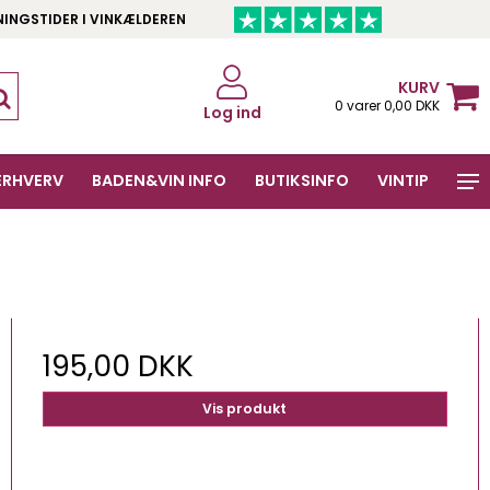
NINGSTIDER I VINKÆLDEREN
KURV
0 varer 0,00 DKK
Log ind
ERHVERV
BADEN&VIN INFO
BUTIKSINFO
VINTIP
195,00 DKK
Vis produkt