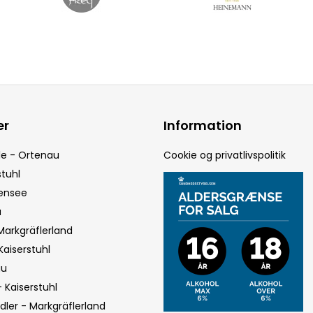
er
Information
le - Ortenau
Cookie og privatlivspolitik
tuhl
densee
u
arkgräflerland
Kaiserstuhl
au
- Kaiserstuhl
ler - Markgräflerland