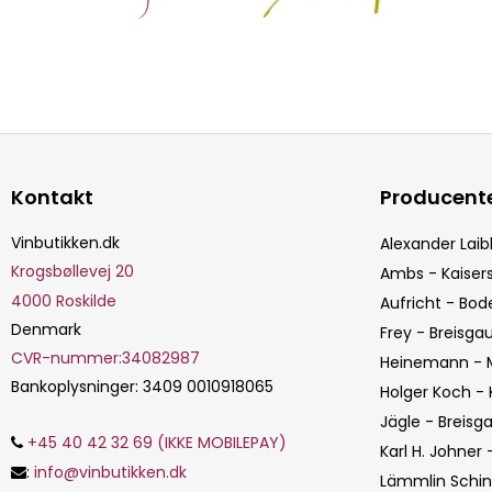
Kontakt
Producent
Vinbutikken.dk
Alexander Laib
Krogsbøllevej 20
Ambs - Kaisers
4000
Roskilde
Aufricht - Bo
Denmark
Frey - Breisga
CVR-nummer
:
34082987
Heinemann - M
Bankoplysninger
:
3409 0010918065
Holger Koch - 
Jägle - Breisg
+45 40 42 32 69 (IKKE MOBILEPAY)
Karl H. Johner 
:
info@vinbutikken.dk
Lämmlin Schind