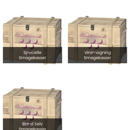
Specielle
Vinsmagning
Smagekasser
Smagekasser
Bland Selv
Smagekasser