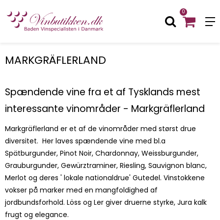
0
MARKGRÄFLERLAND
Spændende vine fra et af Tysklands mest
interessante vinområder - Markgräflerland
Markgräflerland er et af de vinområder med størst drue
diversitet. Her laves spændende vine med bl.a
Spätburgunder, Pinot Noir, Chardonnay, Weissburgunder,
Grauburgunder, Gewürztraminer, Riesling, Sauvignon blanc,
Merlot og deres ' lokale nationaldrue' Gutedel. Vinstokkene
vokser på marker med en mangfoldighed af
jordbundsforhold. Löss og Ler giver druerne styrke, Jura kalk
frugt og elegance.