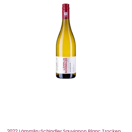
2022 Lämmlin-Schindler Sauvignon Blanc Trocken