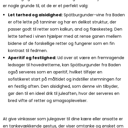
er nogle grunde til, at de er et perfekt valg:
Let tørhed og alsidighed:
Spätburgunder-vine fra Baden
er ofte lette på tanniner og har en delikat struktur, der
passer godt til retter som kalkun, and og flæskesteg. Den
lette tørhed i vinen hjælper med at rense ganen mellem
bidene af de forskellige retter og fungerer som en fin
kontrast til fedmen.
Aperitif og festlighed:
Ud over at være en fremragende
ledsager til hovedretterne, kan Spätburgunder fra Baden
også serveres som en aperitif, hvilket tilføjer en
sofistikeret start på måltidet og indstiller stemningen for
en festlig aften. Den alsidighed, som denne vin tilbyder,
gør den til en ideel drik til juleaften, hvor der serveres en
bred vifte af retter og smagsoplevelser.
At give vinkasser som julegaver til dine kære eller ansatte er
en tankevækkende gestus, der viser omtanke og ønsket om