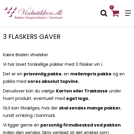
0
3 FLASKERS GAVER
Kære Baden Vinelsker
Vi har lavet forskellige pakker med 3 flasker vin i.
Det er en
prisvenlig pakke
, en
mellempris pakke
og en
pakke med
vores absolut topvine.
Derudover kan du vælge
Karton eller Trækasse
under
hvert produkt. eventuelt med
eget logo.
GLS kan tilvælges, hvis der
skal sendes mange pakker
,
rundt omkring i Danmark.
Vi ligger gerne en
personlig firmabesked ved pakken
inden den sendes, Skriv venligst at det ønskes som