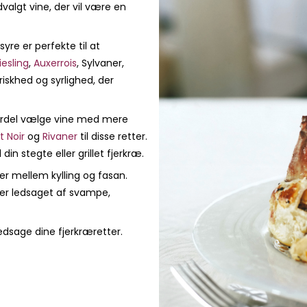
valgt vine, der vil være en
re er perfekte til at
iesling
,
Auxerrois
, Sylvaner,
 friskhed og syrlighed, der
d fordel vælge vine med mere
t Noir
og
Rivaner
til disse retter.
din stegte eller grillet fjerkræ.
er mellem kylling og fasan.
 er ledsaget af svampe,
ledsage dine fjerkræretter.