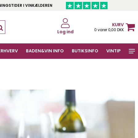
NINGSTIDER I VINKÆLDEREN
KURV
0 varer 0,00 DKK
Log ind
ERHVERV
BADEN&VIN INFO
BUTIKSINFO
VINTIP