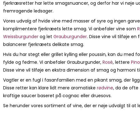
fjerkræsretter har lette smagsnuancer, og derfor har vi nøje ud
fremragende ledsager.
Vores udvalg af hvide vine med masser af syre og ingen garvesy
komplimentere fjerkræets lette smag. Vi anbefaler vine som
R
Weissburgunder
og let
Grauburgunder
. Disse vine vil tilføje en
balancerer fjerkræets delikate smag.
Hvis du har stegt eller grillet kylling eller poussin, kan du me
fylde og fedme. Vi anbefaler Grauburgunder,
Rosé
, lettere
Pino
Disse vine vil tilføje en ekstra dimension af smag og harmoni til 
Vagtler er en fugl i fasanfamilien med en pikant smag, der ligg
Disse retter kan klare lidt mere aromatiske
rødvine
, da de ofte
kraftige saucer baseret på cognac eller druesovs.
Se herunder vores sortiment af vine, der er nøje udvalgt til at 