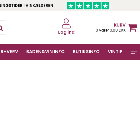
NINGSTIDER I VINKÆLDEREN
KURV
0 varer 0,00 DKK
Log ind
ERHVERV
BADEN&VIN INFO
BUTIKSINFO
VINTIP