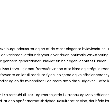
iske burgundersorter og en af de mest elegante hvidvinsdruer i 
og de varierede jordbundstyper giver druen optimale vækstbeti
gennem generationer udviklet sin helt egen identitet i Baden.
te, lyse farve. I glasset fremstår vinene ofte klare og strågu
 forvente en let til medium fylde, en sprød og velafbalanceret 
andler og en fin mineralitet. I de mere ambitiøse udgaver – ofte
 i Kaiserstuhl til løss- og mergeljorde i Ortenau og Markgräflerl
, at den opnår aromatisk dybde. Resultatet er vine, der både k