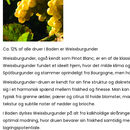
Ca. 12% af alle druer i Baden er Weissburgunder
Weissburgunder, også kendt som Pinot Blanc, er en af de klass
Weissburgunder fundet et ideelt hjem, hvor det milde klima 
Spätburgunder og stammer oprindeligt fra Bourgogne, men har 
Weissburgunder-druen er kendt for sin fine struktur og diskre
sig i et harmonisk spænd mellem friskhed og finesse. Man kan
typisk fra grønne æbler, pærer og citrus til hvide blomster, m
tekstur og subtile noter af nødder og brioche.
I Baden dyrkes Weissburgunder på alt fra kalkholdige skråninger
optimal modning, hvor druen bevarer sin friskhed samtidig med
lagringspotentiale.