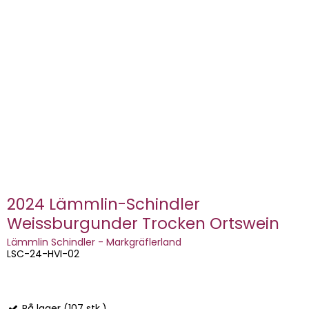
2024 Lämmlin-Schindler
Weissburgunder Trocken Ortswein
Lämmlin Schindler - Markgräflerland
LSC-24-HVI-02
På lager (107 stk.)