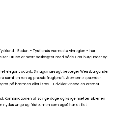
Tyskland. I Baden – Tysklands varmeste vinregion – har
ngelser. Druen er nært beslægtet med både Grauburgunder og
le med et elegant udtryk. Smagsmæssigt bevæger Weissburgunder
syre samt en ren og præcis frugtprofil. Aromerne spænder
 lagret på bærmen eller i træ – udvikler vinene en cremet
and. Kombinationen af solrige dage og kølige nætter sikrer en
an nydes unge og friske, men som også har et flot