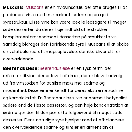
Muscaris:
Muscaris
er en hvidvinsdrue, der ofte bruges til at
producere vine med en markant sødme og en god
syrestruktur. Disse vine kan være ideelle ledsagere til meget
søde desserter, da deres høje indhold af restsukker
komplementerer sødmen i desserten på smukkeste vis.
Samtidig bidrager den forfriskende syre i Muscaris til at skabe
en velafbalanceret smagsoplevelse, der ikke bliver alt for
overvældende.
Beerenauslese:
Beerenauslese
er en tysk term, der
refererer til vine, der er lavet af druer, der er blevet udvalgt
ud fra vinstokken for at sikre maksimal sødme og
modenhed. Disse vine er kendt for deres ekstreme sødme
og kompleksitet. En Beerenauslese-vin er normalt betydeligt
sødere end de fleste desserter, og den høje koncentration af
sødme gør den til den perfekte følgesvend til meget søde
desserter. Dens naturlige syre hjælper med at afbalancere
den overvældende sødme og tilføjer en dimension af