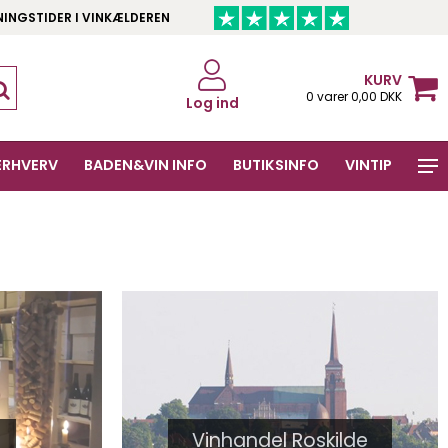
NINGSTIDER I VINKÆLDEREN
KURV
0 varer 0,00 DKK
Log ind
ERHVERV
BADEN&VIN INFO
BUTIKSINFO
VINTIP
Vinhandel Roskilde