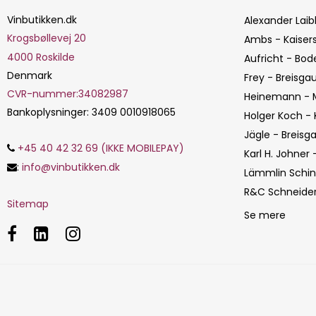
Vinbutikken.dk
Alexander Laib
Krogsbøllevej 20
Ambs - Kaisers
4000
Roskilde
Aufricht - Bo
Denmark
Frey - Breisga
CVR-nummer
:
34082987
Heinemann - M
Bankoplysninger
:
3409 0010918065
Holger Koch - 
Jägle - Breisg
+45 40 42 32 69 (IKKE MOBILEPAY)
Karl H. Johner 
:
info@vinbutikken.dk
Lämmlin Schind
R&C Schneider 
Sitemap
Se mere