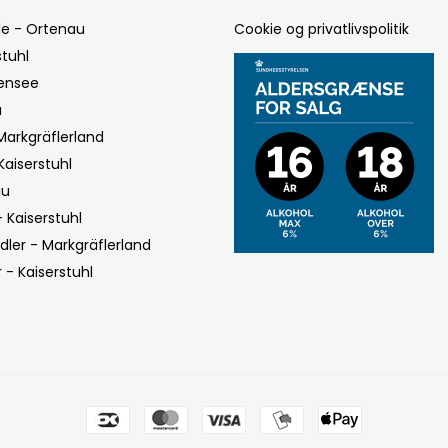
le - Ortenau
Cookie og privatlivspolitik
tuhl
densee
u
arkgräflerland
Kaiserstuhl
au
- Kaiserstuhl
ler - Markgräflerland
- Kaiserstuhl