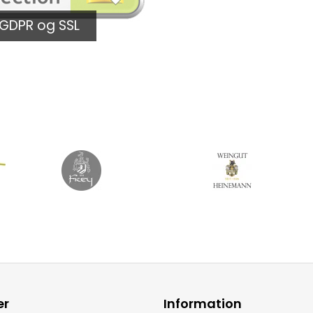
GDPR og SSL
er
Information