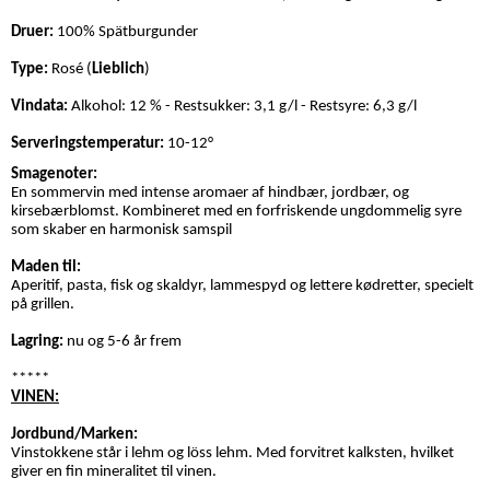
Druer:
100% Spätburgunder
Type:
Rosé (
Lieblich
)
Vindata:
Alkohol: 12 % - Restsukker: 3,1 g/l - Restsyre: 6,3 g/l
Serveringstemperatur:
10-12°
Smagenoter:
En sommervin med intense aromaer af hindbær, jordbær, og
kirsebærblomst. Kombineret med en forfriskende ungdommelig syre
som skaber en harmonisk samspil
Maden til:
Aperitif, pasta, fisk og skaldyr, lammespyd og lettere kødretter, specielt
på grillen.
Lagring:
nu og 5-6
år frem
*****
VINEN:
Jordbund/Marken:
Vinstokkene står i lehm og löss lehm. Med forvitret kalksten, hvilket
giver en fin mineralitet til vinen.