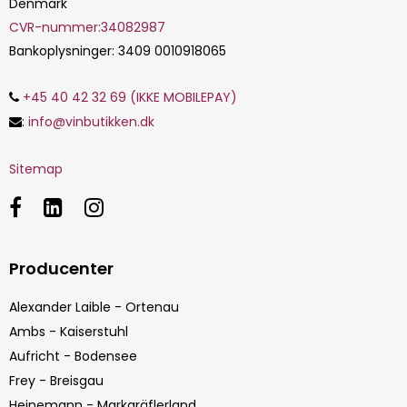
Denmark
CVR-nummer
:
34082987
Bankoplysninger
:
3409 0010918065
+45 40 42 32 69 (IKKE MOBILEPAY)
:
info@vinbutikken.dk
Sitemap
Producenter
Alexander Laible - Ortenau
Ambs - Kaiserstuhl
Aufricht - Bodensee
Frey - Breisgau
Heinemann - Markgräflerland