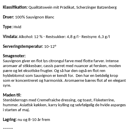
Klassifikation:
Qualitätswein mit Prädikat, Scherzinger Batzenberg
Druer:
100% Sauvignon Blanc
Type:
Hvid
Vindata:
Alkohol: 12 % - Restsukker: 4,8 g/l - Restsyre: 6,3 g/l
Serveringstemperatur:
10-12°
Smagenoter:
Sauvignon giver en flot lys citrongul farve med flotte farver. Intense
aromaer af stikkesbær, cassis parret med nuancer at fersken, moden
pære og let eksotiske frugter. Og så har den også en flot ren
hyldeblomst som Sauvignon er kendt for. Den har en betdelig krop
som er koncentreret og harmonisk. Aromaerne bæres flot af en elegant
syre.
Maden til:
Stenbiderrogn med Cremefraiche dressing, og toast, Fisketerrine,
hummer. Asiatisk køkken, karry kylling og selvfølgelig de hvide asparges
i starten af maj.
Lagring:
nu og 8-10
år frem