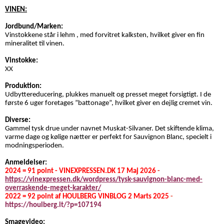
*****
VINEN:
Jordbund/Marken:
Vinstokkene står i lehm , med forvitret kalksten, hvilket giver en fin
mineralitet til vinen.
Vinstokke:
XX
Produktion:
Udbyttereducering, plukkes manuelt og presset meget forsigtigt. I de
første 6 uger foretages ”battonage”, hvilket giver en dejlig cremet vin.
Diverse:
Gammel tysk drue under navnet Muskat-Silvaner. Det skiftende klima,
varme dage og kølige nætter er perfekt for Sauvignon Blanc, specielt i
modningsperioden.
Anmeldelser:
2024 = 91 point - VINEXPRESSEN.DK 17 Maj 2026
-
https://vinexpressen.dk/wordpress/tysk-sauvignon-blanc-med-
overraskende-meget-karakter/
2022 = 92 point af HOULBERG VINBLOG 2 Marts 2025
-
https://houlberg.it/?p=107194
Smagevideo: