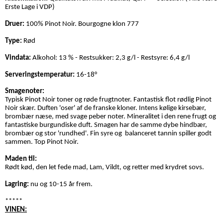
Erste Lage i VDP)
Druer:
100% Pinot Noir. Bourgogne klon 777
Type:
Rød
Vindata:
Alkohol: 13 % - Restsukker: 2,3 g/l - Restsyre: 6,4 g/l
Serveringstemperatur:
16-18
°
Smagenoter:
Typisk Pinot Noir toner og røde frugtnoter. Fantastisk flot rødlig Pinot
Noir skær. Duften 'oser' af de franske kloner. Intens kølige kirsebær,
brombær næse, med svage peber noter. Mineralitet i den rene frugt og
fantastiske burgundiske duft. Smagen har de samme dybe hindbær,
brombær og stor 'rundhed'. Fin syre og balanceret tannin spiller godt
sammen. Top Pinot Noir.
Maden til:
Rødt kød, den let fede mad, Lam, Vildt, og retter med krydret sovs.
Lagring:
nu og 10-15 år frem.
*****
VINEN: