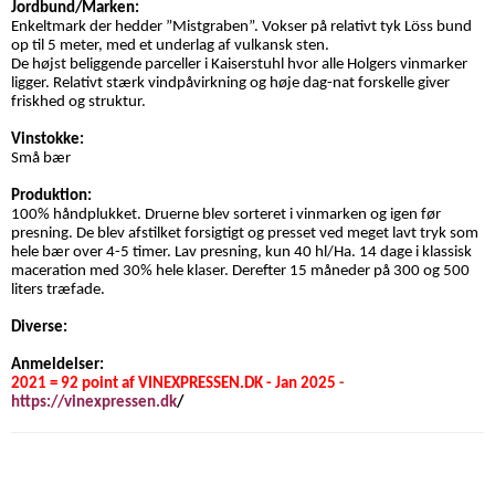
Jordbund/Marken:
Enkeltmark der hedder ”Mistgraben”. Vokser på relativt tyk Löss bund
op til 5 meter, med et underlag af vulkansk sten.
De højst beliggende parceller i Kaiserstuhl hvor alle Holgers vinmarker
ligger. Relativt stærk vindpåvirkning og høje dag-nat forskelle giver
friskhed og struktur.
Vinstokke:
Små bær
Produktion:
100% håndplukket. Druerne blev sorteret i vinmarken og igen før
presning. De blev afstilket forsigtigt og presset ved meget lavt tryk som
hele bær over 4-5 timer. Lav presning, kun 40 hl/Ha. 14 dage i klassisk
maceration med 30% hele klaser. Derefter 15 måneder på 300 og 500
liters træfade.
Diverse:
Anmeldelser:
2021 = 92 point af VINEXPRESSEN.DK - Jan 2025
-
https://vinexpressen.dk
/