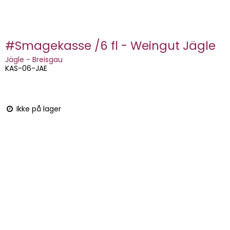
#Smagekasse /6 fl - Weingut Jägle
Jägle - Breisgau
KAS-06-JAE
Ikke på lager