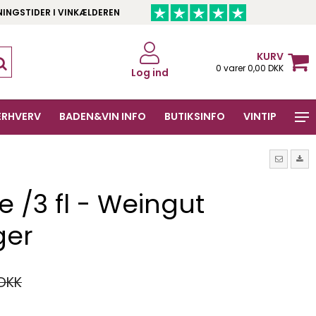
NINGSTIDER I VINKÆLDEREN
KURV
0 varer 0,00 DKK
Log ind
ERHVERV
BADEN&VIN INFO
BUTIKSINFO
VINTIP
/3 fl - Weingut
ger
 DKK