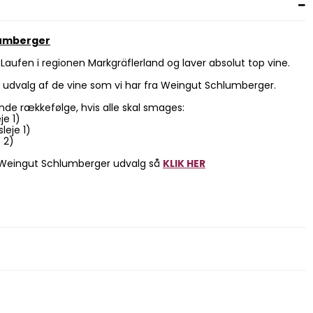
lumberger
Laufen i regionen Markgräflerland og laver absolut top vine.
udvalg af de vine som vi har fra Weingut Schlumberger.
nde rækkefølge, hvis alle skal smages:
je 1)
leje 1)
e 2)
es Weingut Schlumberger udvalg så
KLIK HER