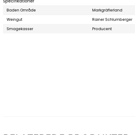
Specifikationer
Baden Område
Markgräflerland
Weingut
Rainer Schlumberger
Smagekasser
Producent