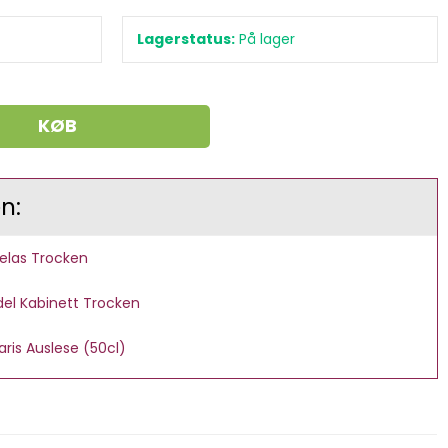
Lagerstatus:
På lager
KØB
n:
elas Trocken
el Kabinett Trocken
is Auslese (50cl)