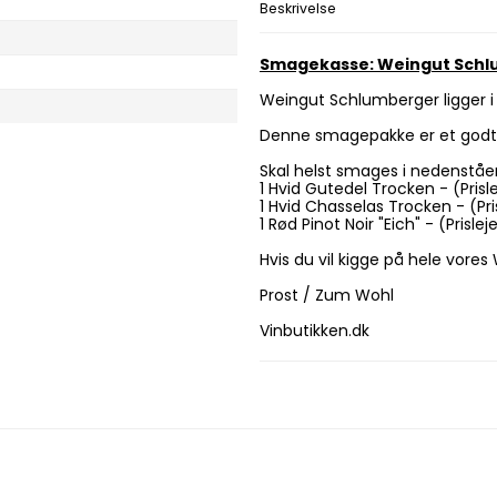
Beskrivelse
Smagekasse: Weingut Sch
Weingut Schlumberger ligger i 
Denne smagepakke er et godt 
Skal helst smages i nedenståe
1 Hvid Gutedel Trocken - (Prisle
1 Hvid Chasselas Trocken - (Pris
1 Rød Pinot Noir "Eich" - (Prislej
Hvis du vil kigge på hele vor
Prost / Zum Wohl
Vinbutikken.dk