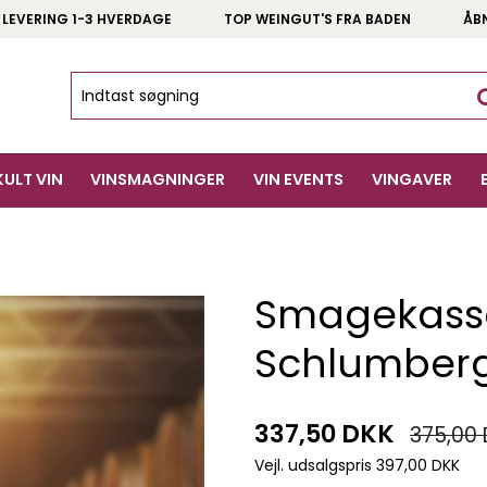
 LEVERING 1-3 HVERDAGE
TOP WEINGUT'S FRA BADEN
ÅB
KULT VIN
VINSMAGNINGER
VIN EVENTS
VINGAVER
Smagekasse 
Schlumber
337,50 DKK
375,00
Vejl. udsalgspris 397,00 DKK