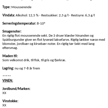
Type:
Mousserende
Vindata:
Alkohol: 12,5 % - Restsukker: 2,5 g/l - Restsyre: 6,3 g/l
Serveringstemperatur:
8-10°
Smagenoter:
En rigtig flot mousserende sekt. De 3 druer klæder hinanden og
Spätburgunder giver en flot lyserød laksefarve. Rigtig lækker næse med
blomster, jordbær og kirsebær noter. En rigtig tør Sekt med lang
eftersmag.
Maden til:
Som velkomst drik, til fisk, til gris og fjerkræ.
Lagring:
nu og 7-8 år frem
*****
VINEN:
Jordbund/Marken:
XX
Vinstokke:
XX