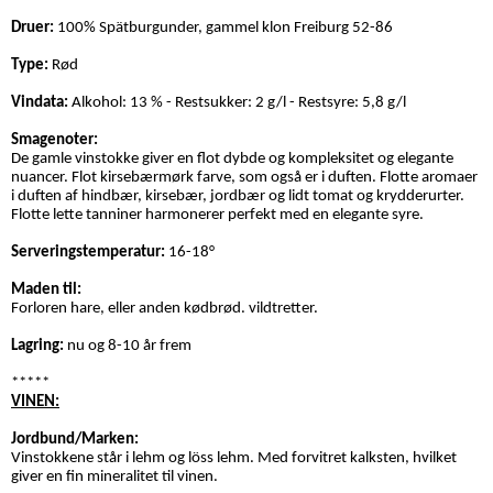
Druer:
100% Spätburgunder, gammel klon Freiburg 52-86
Type:
Rød
Vindata:
Alkohol: 13 % - Restsukker: 2 g/l - Restsyre: 5,8 g/l
Smagenoter:
De gamle vinstokke giver en flot dybde og kompleksitet og elegante
nuancer. Flot kirsebærmørk farve, som også er i duften. Flotte aromaer
i duften af hindbær, kirsebær, jordbær og lidt tomat og krydderurter.
Flotte lette tanniner harmonerer perfekt med en elegante syre.
Serveringstemperatur:
16-18°
Maden til:
Forloren hare, eller anden kødbrød. vildtretter.
Lagring:
nu og 8-10
år frem
*****
VINEN:
Jordbund/Marken:
Vinstokkene står i lehm og löss lehm. Med forvitret kalksten, hvilket
giver en fin mineralitet til vinen.