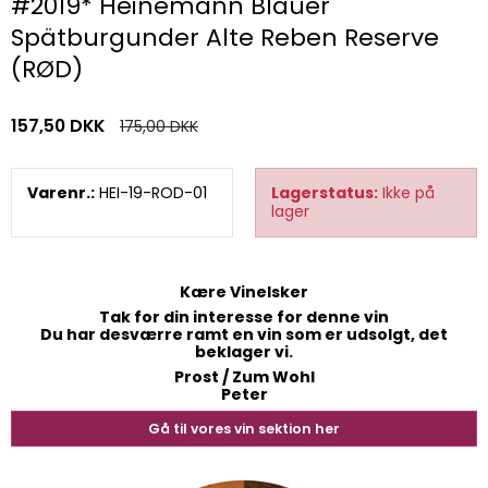
#2019* Heinemann Blauer
Spätburgunder Alte Reben Reserve
(RØD)
157,50 DKK
175,00 DKK
Varenr.:
HEI-19-ROD-01
Lagerstatus:
Ikke på
lager
Kære Vinelsker
Tak for din interesse for denne vin
Du har desværre ramt en vin som er udsolgt, det
beklager vi.
Prost / Zum Wohl
Peter
Gå til vores vin sektion her