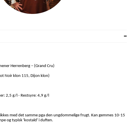
mener Herrenberg – (Grand Cru)
t Noir klon 115, Dijon klon)
r: 2,5 g/l - Restsyre: 4,9 g/l
drikkes med det samme pga den ungdommelige frugt. Kan gemmes 10-15
e og typisk 'kostald' i duften.