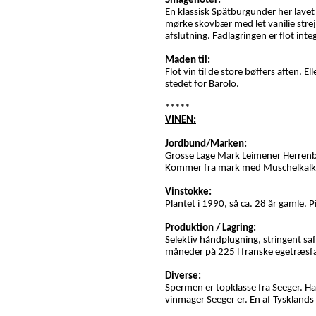
Smagenoter:
En klassisk Spätburgunder her lavet
mørke skovbær med let vanilie strej
afslutning. Fadlagringen er flot inte
Maden til:
Flot vin til de store bøffers aften. 
stedet for Barolo.
*****
VINEN:
Jordbund/Marken:
Grosse Lage Mark Leimener Herren
Kommer fra mark med Muschelkalk.
Vinstokke:
Plantet i 1990, så ca. 28 år gamle. P
Produktion / Lagring:
Selektiv håndplugning, stringent sa
måneder på 225 l franske egetræsf
Diverse:
Spermen er topklasse fra Seeger. Har
vinmager Seeger er. En af Tyskland