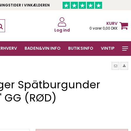
NINGSTIDER I VINKÆLDEREN
KURV
0 varer 0,00 DKK
Log ind
ERHVERV
BADEN&VIN INFO
BUTIKSINFO
VINTIP
ger Spätburgunder
" GG (RØD)