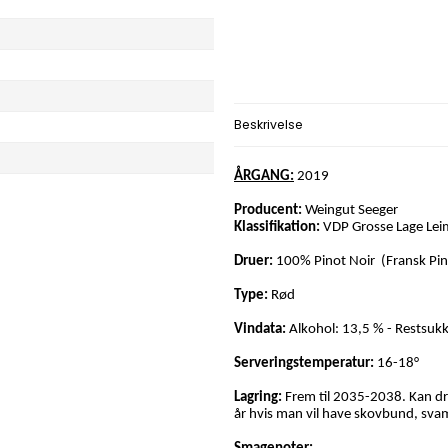
Beskrivelse
ÅRGANG:
2019
Producent:
Weingut Seeger
Klassifikation:
VDP Grosse Lage Lei
Druer:
100% Pinot Noir (Fransk Pino
Type:
Rød
Vindata:
Alkohol: 13,5 % - Restsukke
Serveringstemperatur:
16-18°
Lagring:
Frem til 2035-2038. Kan 
år hvis man vil have skovbund, svamp