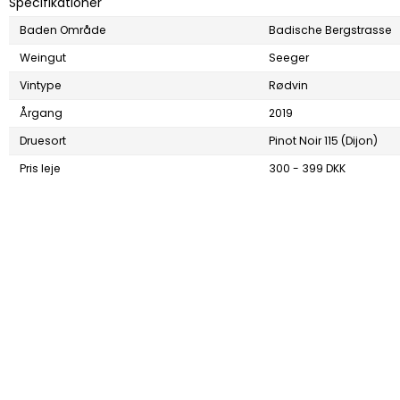
Specifikationer
Baden Område
Badische Bergstrasse
Weingut
Seeger
Vintype
Rødvin
Årgang
2019
Druesort
Pinot Noir 115 (Dijon)
Pris leje
300 - 399 DKK