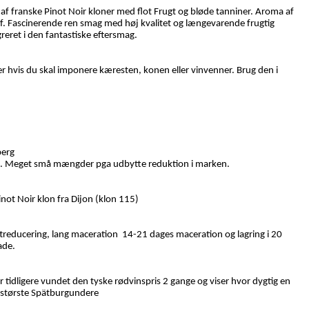
 af franske Pinot Noir kloner med flot Frugt og bløde tanniner.
Aroma af
f.
Fascinerende ren smag med høj kvalitet og længevarende frugtig
greret i den fantastiske eftersmag.
Eller hvis du skal imponere kæresten, konen eller vinvenner. Brug den i
berg
 Meget små mængder pga udbytte reduktion i marken.
inot Noir klon fra Dijon (klon 115)
ftreducering, lang maceration
14-21 dages maceration og lagring i 20
ade.
 tidligere vundet den tyske rødvinspris 2 gange og viser hvor dygtig en
s største Spätburgundere