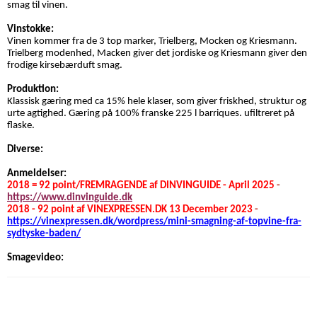
smag til vinen.
Vinstokke:
Vinen kommer fra de 3 top marker, Trielberg, Mocken og Kriesmann.
Trielberg modenhed, Macken giver det jordiske og Kriesmann giver den
frodige kirsebærduft smag.
Produktion:
Klassisk gæring med ca 15% hele klaser, som giver friskhed, struktur og
urte agtighed. Gæring på 100% franske 225 l barriques. ufiltreret på
flaske.
Diverse:
Anmeldelser:
2018
= 92 point/FREMRAGENDE af DINVINGUIDE - April 2025
-
https://www.dinvinguide.dk
2018 - 92 point af VINEXPRESSEN.DK 13 December 2023
-
https://vinexpressen.dk/wordpress/mini-smagning-af-topvine-fra-
sydtyske-baden/
Smagevideo: