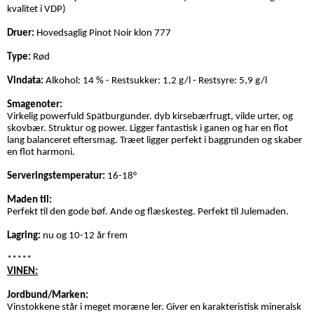
kvalitet i VDP)
Druer:
Hovedsaglig Pinot Noir klon 777
Type:
Rød
Vindata:
Alkohol: 14 % - Restsukker: 1,2 g/l - Restsyre: 5,9 g/l
Smagenoter:
Virkelig powerfuld Spätburgunder. dyb kirsebærfrugt, vilde urter, og
skovbær. Struktur og power. Ligger fantastisk i ganen og har en flot
lang balanceret eftersmag. Træet ligger perfekt i baggrunden og skaber
en flot harmoni.
Serveringstemperatur:
16-18°
Maden til:
Perfekt til den gode bøf. Ande og flæskesteg. Perfekt til Julemaden.
Lagring:
nu og 10-12 år frem
*****
VINEN:
Jordbund/Marken:
Vinstokkene står i meget moræne ler. Giver en karakteristisk mineralsk