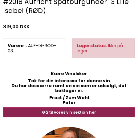
#2018 Aufricht Spätburgunder "3 Lilie"
Isabel (RØD)
319,00 DKK
Varenr.:
AUF-18-ROD-
Lagerstatus:
Ikke på
03
lager
Kære Vinelsker
Tak for din interesse for denne vin
Du har desværre ramt en vin som er udsolgt, det
beklager vi.
Prost / Zum Wohl
Peter
Gå til vores vin sektion her