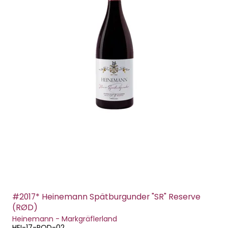
#2017* Heinemann Spätburgunder "SR" Reserve
(RØD)
Heinemann - Markgräflerland
HEI-17-ROD-02